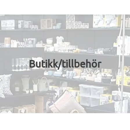
Bobil
Vogner
Kampanje
Butikk/tillbehör
Verksted
Butikk/tillbehör
Kontakt