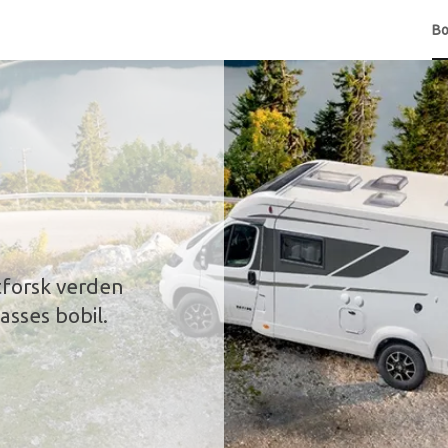
Bo
tforsk verden
lasses bobil.