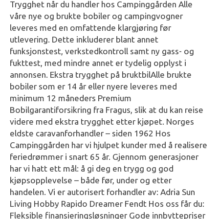
Trygghet når du handler hos Campinggården Alle
våre nye og brukte bobiler og campingvogner
leveres med en omfattende klargjøring før
utlevering. Dette inkluderer blant annet
funksjonstest, verkstedkontroll samt ny gass- og
fukttest, med mindre annet er tydelig opplyst i
annonsen. Ekstra trygghet på bruktbilAlle brukte
bobiler som er 14 år eller nyere leveres med
minimum 12 måneders Premium
Bobilgarantiforsikring fra Fragus, slik at du kan reise
videre med ekstra trygghet etter kjøpet. Norges
eldste caravanforhandler – siden 1962 Hos
Campinggården har vi hjulpet kunder med å realisere
feriedrømmer i snart 65 år. Gjennom generasjoner
har vi hatt ett mål: å gi deg en trygg og god
kjøpsopplevelse – både før, under og etter
handelen. Vi er autorisert forhandler av: Adria Sun
Living Hobby Rapido Dreamer Fendt Hos oss får du:
Fleksible finansieringsløsninger Gode innbyttepriser