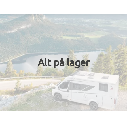
Bobil
Vogner
Kampanje
Alt på lager
Verksted
Butikk/tillbehör
Kontakt